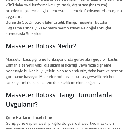
yüzü daha oval bir forma kavuşturmak, diş sıkma (bruksizm)
problemini gidermek gibi hem estetik hem de fonksiyonel amaçlarla
uygulanır.
Bursa’da Op. Dr. Şükrü İşler Estetik Kliniği, masseter botoks
uygulamalarında yüksek hasta memnuniyeti ve doğal sonuçlar
sunmasıyla öne çıkar.
Masseter Botoks Nedir?
Masseter kası, çiğneme fonksiyonunda görev alan güçlü bir kastır.
Zamanla genetik yapı, diş sıkma alışkanlığı veya fazla çiğneme
nedeniyle bu kas büyüyebilir. Sonuç olarak yüz, daha kare ve sert bir
görünüme kavuşur. Masseter botoks ile bu kas gevşetilerek hem
fonksiyonel rahatlama hem de estetik incelme sağlanır.
Masseter Botoks Hangi Durumlarda
Uygulanır?
Çene Hatlarını İnceletme
Geniş çene yapısına sahip kişilerde yüz, daha sert ve maskülen
görünebilir. Masseter botoks, bu görüntüyü yumuşatır ve yüzü daha