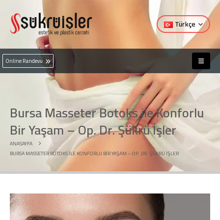
Türkçe
Online Randevu
Bursa Masseter Botoks ile Konforlu
Bir Yaşam – Op. Dr. Şükrü İşler
ANASAYFA
BURSA MASSETER BOTOKS ILE KONFORLU BIR YAŞAM – OP. DR. ŞÜKRÜ İŞLER