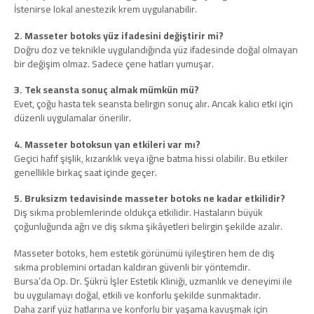
İstenirse lokal anestezik krem uygulanabilir.
2. Masseter botoks yüz ifadesini değiştirir mi?
Doğru doz ve teknikle uygulandığında yüz ifadesinde doğal olmayan
bir değişim olmaz. Sadece çene hatları yumuşar.
3. Tek seansta sonuç almak mümkün mü?
Evet, çoğu hasta tek seansta belirgin sonuç alır. Ancak kalıcı etki için
düzenli uygulamalar önerilir.
4. Masseter botoksun yan etkileri var mı?
Geçici hafif şişlik, kızarıklık veya iğne batma hissi olabilir. Bu etkiler
genellikle birkaç saat içinde geçer.
5. Bruksizm tedavisinde masseter botoks ne kadar etkilidir?
Diş sıkma problemlerinde oldukça etkilidir. Hastaların büyük
çoğunluğunda ağrı ve diş sıkma şikâyetleri belirgin şekilde azalır.
Masseter botoks, hem estetik görünümü iyileştiren hem de diş
sıkma problemini ortadan kaldıran güvenli bir yöntemdir.
Bursa’da Op. Dr. Şükrü İşler Estetik Kliniği, uzmanlık ve deneyimi ile
bu uygulamayı doğal, etkili ve konforlu şekilde sunmaktadır.
Daha zarif yüz hatlarına ve konforlu bir yaşama kavuşmak için