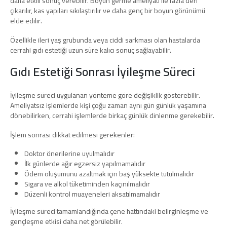
daha etkili sonuç verebilir. Boyun germe ameliyatı ile fazla deri
çıkarılır, kas yapıları sıkılaştırılır ve daha genç bir boyun görünümü
elde edilir.
Özellikle ileri yaş grubunda veya ciddi sarkması olan hastalarda
cerrahi gıdı estetiği uzun süre kalıcı sonuç sağlayabilir.
Gıdı Estetiği Sonrası İyileşme Süreci
İyileşme süreci uygulanan yönteme göre değişiklik gösterebilir.
Ameliyatsız işlemlerde kişi çoğu zaman aynı gün günlük yaşamına
dönebilirken, cerrahi işlemlerde birkaç günlük dinlenme gerekebilir.
İşlem sonrası dikkat edilmesi gerekenler:
Doktor önerilerine uyulmalıdır
İlk günlerde ağır egzersiz yapılmamalıdır
Ödem oluşumunu azaltmak için baş yüksekte tutulmalıdır
Sigara ve alkol tüketiminden kaçınılmalıdır
Düzenli kontrol muayeneleri aksatılmamalıdır
İyileşme süreci tamamlandığında çene hattındaki belirginleşme ve
gençleşme etkisi daha net görülebilir.