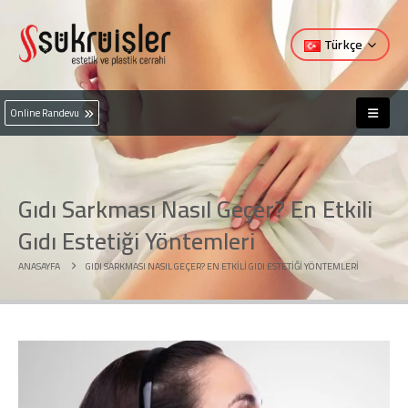
Türkçe
Online Randevu
Gıdı Sarkması Nasıl Geçer? En Etkili
Gıdı Estetiği Yöntemleri
ANASAYFA
GIDI SARKMASI NASIL GEÇER? EN ETKILI GIDI ESTETIĞI YÖNTEMLERI