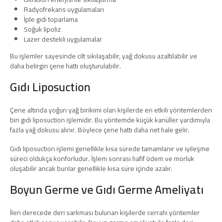
Radyofrekans uygulamaları
İple gıdı toparlama
Soğuk lipoliz
Lazer destekli uygulamalar
Bu işlemler sayesinde cilt sıkılaşabilir, yağ dokusu azaltılabilir ve
daha belirgin çene hattı oluşturulabilir.
Gıdı Liposuction
Çene altında yoğun yağ birikimi olan kişilerde en etkili yöntemlerden
biri gıdı liposuction işlemidir. Bu yöntemde küçük kanüller yardımıyla
fazla yağ dokusu alınır. Böylece çene hattı daha net hale gelir.
Gıdı liposuction işlemi genellikle kısa sürede tamamlanır ve iyileşme
süreci oldukça konforludur. İşlem sonrası hafif ödem ve morluk
oluşabilir ancak bunlar genellikle kısa süre içinde azalır.
Boyun Germe ve Gıdı Germe Ameliyatı
İleri derecede deri sarkması bulunan kişilerde cerrahi yöntemler