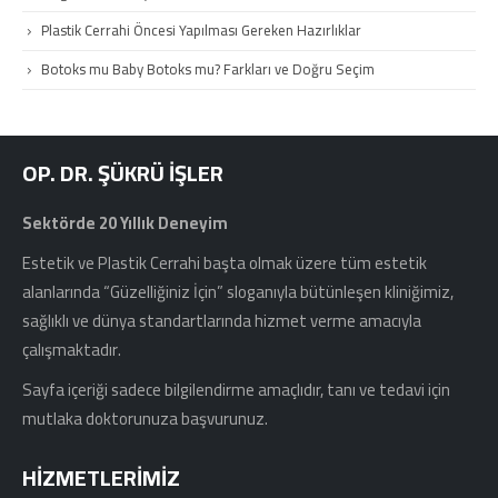
Plastik Cerrahi Öncesi Yapılması Gereken Hazırlıklar
Botoks mu Baby Botoks mu? Farkları ve Doğru Seçim
OP. DR. ŞÜKRÜ İŞLER
Sektörde 20 Yıllık Deneyim
Estetik ve Plastik Cerrahi başta olmak üzere tüm estetik
alanlarında “Güzelliğiniz İçin” sloganıyla bütünleşen kliniğimiz,
sağlıklı ve dünya standartlarında hizmet verme amacıyla
çalışmaktadır.
Sayfa içeriği sadece bilgilendirme amaçlıdır, tanı ve tedavi için
mutlaka doktorunuza başvurunuz.
HIZMETLERIMIZ